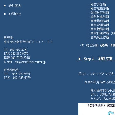
・経営力診断
■ 会社案内
・経営連鎖診断
・環境対応診断
■ お問合せ
・経営対象診断
・事業構成診断
・経営資源診断
・経営機能診断
・経営仕組診断（組
・企業風土診断
所在地
東京都小金井市中町２－１７－３０
〈3〉総合診断
（結果：削
TEL 042-307-5722
FAX 042-385-6979
携帯 090-7265-8510
■
Step 2. 戦略立案
E-mail oniyama@keiei-roumu.jp
自宅連絡先
TEL 042-385-6979
手法1．ステップアップ法
FAX 042-385-6979
企業の質を高める即効
最も基本的な手
実行、実現が容
たちどころに効