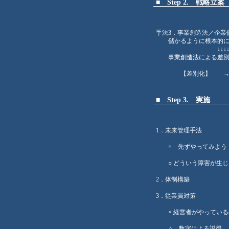
■
Step 2. 戦略立案
手法3．事業創造法／企業
儲かるように根本的に
↓↓
事業創造法による差別
【差別化】 → 【
■
Step 3. 実施
1．未来管理手法
× 先ずやってみよ
○ どういう障害が生じ
2．体制構築
3．従業員対策
× 経営者がやっている
△ 数字による説得