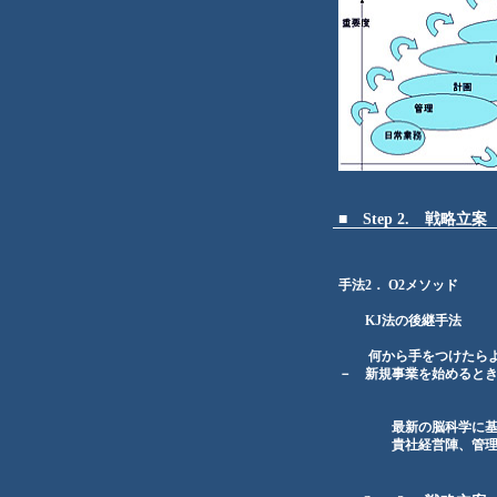
■
Step 2. 戦略立案
手法2． O2メソッド
KJ法の後継手法
何から手をつけたらよい
－ 新規事業を始めると
最新の脳科学に基づ
貴社経営陣、管理職