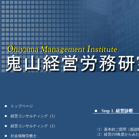
■ トップページ
■
Step 1. 経営診断
■ 経営コンサルティング（1）
■ 経営コンサルティング（2）
〈1〉基本的ご質問（面談
〈2〉経営の9角度からみ
■ 社会保険労務士