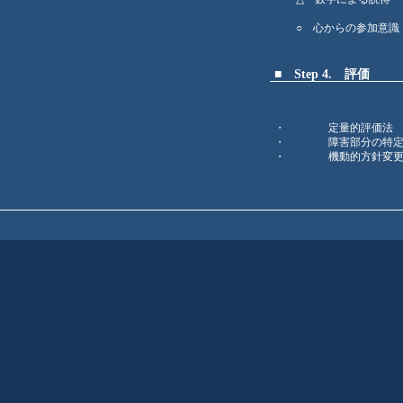
○ 心からの参加意
■
Step 4. 評価
・ 定量的評価法
・ 障害部分の特
・ 機動的方針変更の